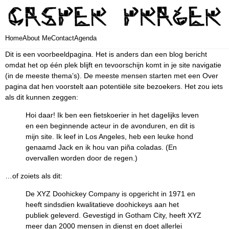
Home
About Me
Contact
Agenda
Dit is een voorbeeldpagina. Het is anders dan een blog bericht
omdat het op één plek blijft en tevoorschijn komt in je site navigatie
(in de meeste thema’s). De meeste mensen starten met een Over
pagina dat hen voorstelt aan potentiële site bezoekers. Het zou iets
als dit kunnen zeggen:
Hoi daar! Ik ben een fietskoerier in het dagelijks leven
en een beginnende acteur in de avonduren, en dit is
mijn site. Ik leef in Los Angeles, heb een leuke hond
genaamd Jack en ik hou van piña coladas. (En
overvallen worden door de regen.)
…of zoiets als dit:
De XYZ Doohickey Company is opgericht in 1971 en
heeft sindsdien kwalitatieve doohickeys aan het
publiek geleverd. Gevestigd in Gotham City, heeft XYZ
meer dan 2000 mensen in dienst en doet allerlei